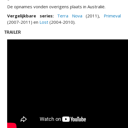
De opnames vonden overigens plaats in Australië.
Vergelijkbare series:
Terra Nova
(2011),
Primeval
(2007-2011) en
Lost
(2004-2010).
TRAILER