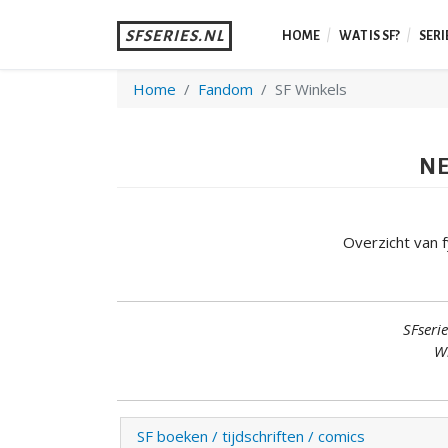
SFSERIES.NL
HOME
WAT IS SF?
SERI
Home
Fandom
SF Winkels
NE
Overzicht van f
SFseri
Wi
SF boeken / tijdschriften / comics