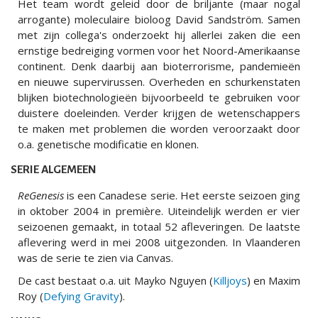
Het team wordt geleid door de briljante (maar nogal
arrogante) moleculaire bioloog David Sandström. Samen
met zijn collega's onderzoekt hij allerlei zaken die een
ernstige bedreiging vormen voor het Noord-Amerikaanse
continent. Denk daarbij aan bioterrorisme, pandemieën
en nieuwe supervirussen. Overheden en schurkenstaten
blijken biotechnologieën bijvoorbeeld te gebruiken voor
duistere doeleinden. Verder krijgen de wetenschappers
te maken met problemen die worden veroorzaakt door
o.a. genetische modificatie en klonen.
SERIE ALGEMEEN
ReGenesis
is een Canadese serie. Het eerste seizoen ging
in oktober 2004 in première. Uiteindelijk werden er vier
seizoenen gemaakt, in totaal 52 afleveringen. De laatste
aflevering werd in mei 2008 uitgezonden. In Vlaanderen
was de serie te zien via Canvas.
De cast bestaat o.a. uit Mayko Nguyen (
Killjoys
) en Maxim
Roy (
Defying Gravity
).