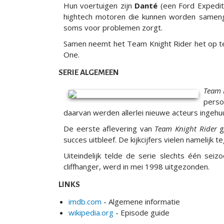
Hun voertuigen zijn
Danté
(een Ford Expedit
hightech motoren die kunnen worden samenge
soms voor problemen zorgt.
Samen neemt het Team Knight Rider het op tege
One.
SERIE ALGEMEEN
Team 
perso
daarvan werden allerlei nieuwe acteurs ingehu
De eerste aflevering van
Team Knight Rider
g
succes uitbleef. De kijkcijfers vielen namelijk 
Uiteindelijk telde de serie slechts één seiz
cliffhanger, werd in mei 1998 uitgezonden.
LINKS
imdb.com
- Algemene informatie
wikipedia.org
- Episode guide