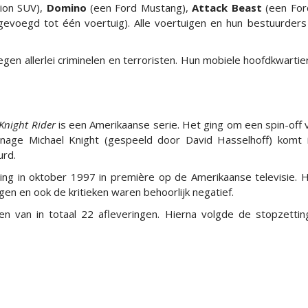
ion SUV),
Domino
(een Ford Mustang),
Attack Beast
(een For
voegd tot één voertuig). Alle voertuigen en hun bestuurders
n allerlei criminelen en terroristen. Hun mobiele hoofdkwartier i
Knight Rider
is een Amerikaanse serie. Het ging om een spin-off 
nage Michael Knight (gespeeld door David Hasselhoff) komt i
urd.
ing in oktober 1997 in première op de Amerikaanse televisie. H
tegen en ook de kritieken waren behoorlijk negatief.
oen van in totaal 22 afleveringen. Hierna volgde de stopzettin