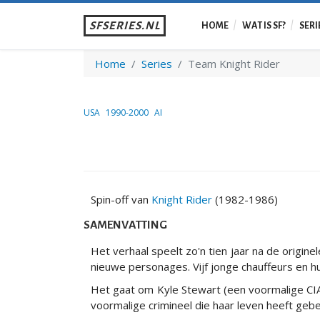
SFSERIES.NL
HOME
WAT IS SF?
SERI
Home
Series
Team Knight Rider
USA
1990-2000
AI
Spin-off van
Knight Rider
(1982-1986)
SAMENVATTING
Het verhaal speelt zo'n tien jaar na de origin
nieuwe personages. Vijf jonge chauffeurs en h
Het gaat om Kyle Stewart (een voormalige CIA 
voormalige crimineel die haar leven heeft gebe