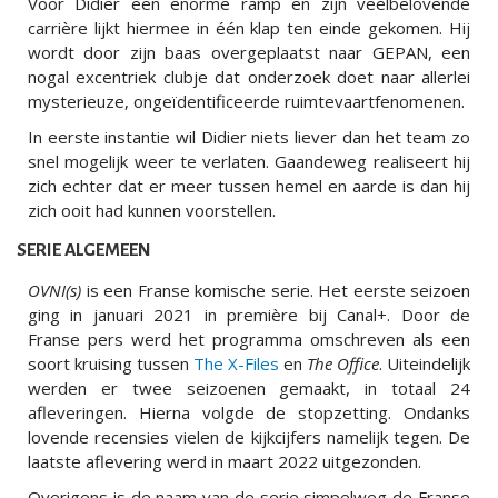
Voor Didier een enorme ramp en zijn veelbelovende
carrière lijkt hiermee in één klap ten einde gekomen. Hij
wordt door zijn baas overgeplaatst naar GEPAN, een
nogal excentriek clubje dat onderzoek doet naar allerlei
mysterieuze, ongeïdentificeerde ruimtevaartfenomenen.
In eerste instantie wil Didier niets liever dan het team zo
snel mogelijk weer te verlaten. Gaandeweg realiseert hij
zich echter dat er meer tussen hemel en aarde is dan hij
zich ooit had kunnen voorstellen.
SERIE ALGEMEEN
OVNI(s)
is een Franse komische serie. Het eerste seizoen
ging in januari 2021 in première bij Canal+. Door de
Franse pers werd het programma omschreven als een
soort kruising tussen
The X-Files
en
The Office
. Uiteindelijk
werden er twee seizoenen gemaakt, in totaal 24
afleveringen. Hierna volgde de stopzetting. Ondanks
lovende recensies vielen de kijkcijfers namelijk tegen. De
laatste aflevering werd in maart 2022 uitgezonden.
Overigens is de naam van de serie simpelweg de Franse