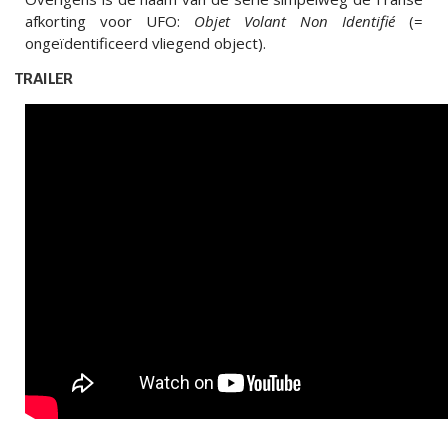
afkorting voor UFO:
Objet Volant Non Identifié
(=
ongeïdentificeerd vliegend object).
TRAILER