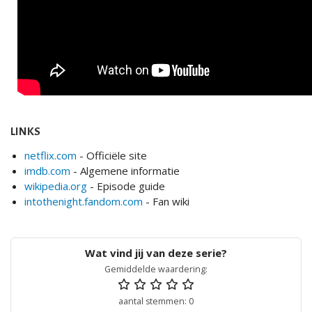
LINKS
netflix.com
- Officiële site
imdb.com
- Algemene informatie
wikipedia.org
- Episode guide
intothenight.fandom.com
- Fan wiki
Gemiddelde waardering:
aantal stemmen: 0